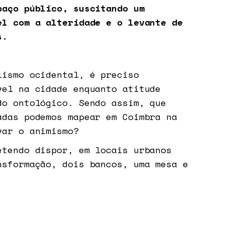
paço público, suscitando um
el com a alteridade e o levante de
s.
lismo ocidental, é preciso
vel na cidade enquanto atitude
do ontológico. Sendo assim, que
adas podemos mapear em Coimbra na
var o animismo?
etendo dispor, em locais urbanos
nsformação, dois bancos, uma mesa e
dizeres: “Escuto histórias de
rado nas práticas performativas de
atuarei como canal das histórias. O
 lógica da alienação ao ativar, por