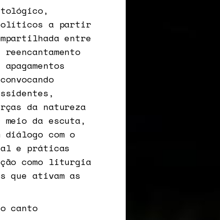
ntológico,
políticos a partir
ompartilhada entre
e reencantamento
e apagamentos
 convocando
issidentes,
orças da natureza
r meio da escuta,
m diálogo com o
nal e práticas
ução como liturgia
os que ativam as
jo canto