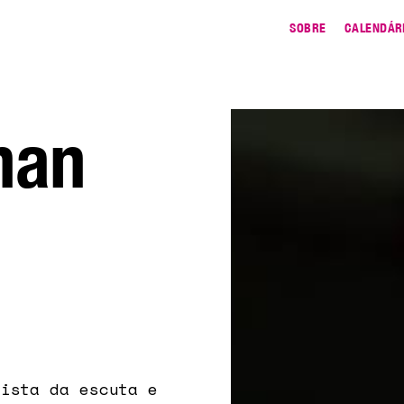
SOBRE
CALENDÁR
han
tista da escuta e