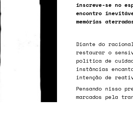
inscreve-se no es
encontro inevitáv
memórias aterrada
Diante do raciona
restaurar o sensí
política de cuida
instâncias encant
intenção de reati
Pensando nisso pr
marcados pela tra
um cartaz com os 
fantasmas.” Inspi
Eleonora Fabião, 
gesto rompe com a