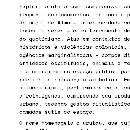
Explora o afeto como compromisso o
propondo deslocamentos poéticos e 
da noção de Alma – interioridade c
todos os seres – como ferramenta d
do quotidiano. Atua em contextos d
históricos e violências coloniais,
agências marginalizadas – corpos d
entidades espirituais, animais e f
– a emergirem no espaço público po
partilha e reinserção simbólica. E
situacionismo, performance relacio
afroindígenas, compreende sua prod
urbana, tecendo gestos ritualístic
camadas sutis do espaço.
O nome homenageia o urutau, ave cu