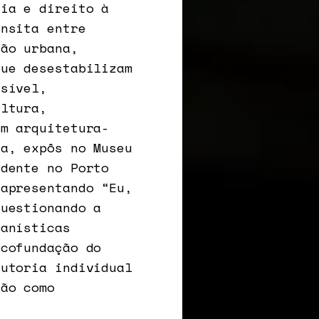
gia e direito à
ansita entre
ção urbana,
que desestabilizam
isível,
ultura,
em arquitetura-
ia, expôs no Museu
idente no Porto
 apresentando “Eu,
questionando a
banísticas
cofundação do
autoria individual
ção como