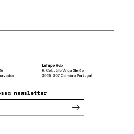
Lufapo Hub
26
R. Cel. Júlio Veiga Simão
eservados
3025-307 Coimbra Portugal
ossa newsletter