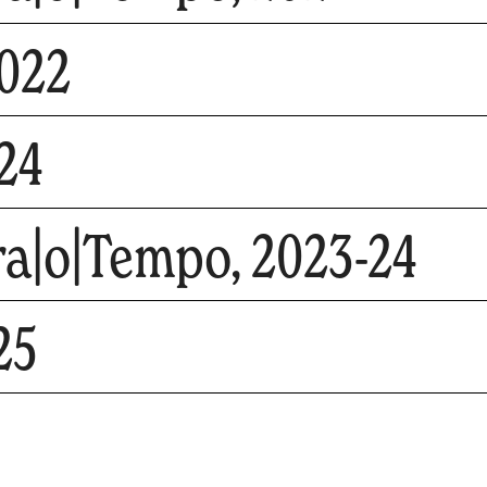
2022
24
ra|o|Tempo, 2023-24
25