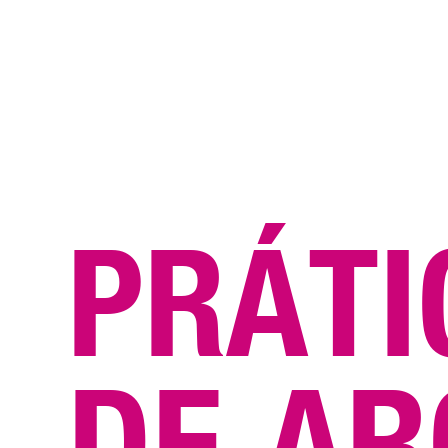
P
R
Á
T
I
D
E
A
R