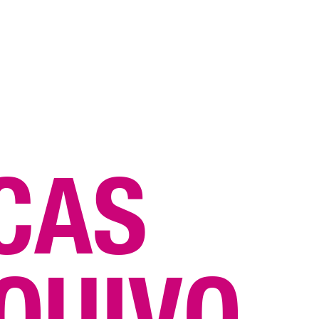
C
A
S
Q
U
I
V
O