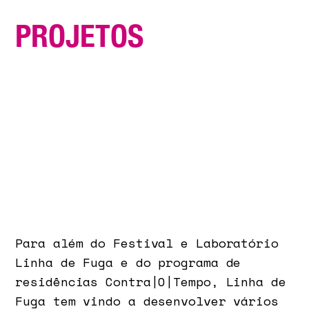
P
R
O
J
E
T
O
S
Para além do Festival e Laboratório
Linha de Fuga e do programa de
residências Contra|O|Tempo, Linha de
Fuga tem vindo a desenvolver vários