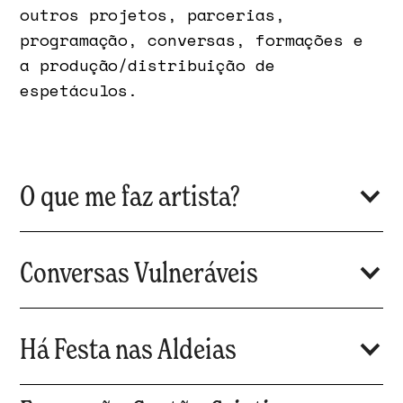
outros projetos, parcerias,
programação, conversas, formações e
a produção/distribuição de
espetáculos.
O que me faz artista?
Conversas Vulneráveis
Este é um programa que Linha de
Fuga desenvolve, em colaboração
com o LIPA/TAGV, através de
Há Festa nas Aldeias
conversas com artistas sobre o
Em 2025, o ciclo de conversas
seu percurso, com o intuito de
paralelo ao Festival Linha de