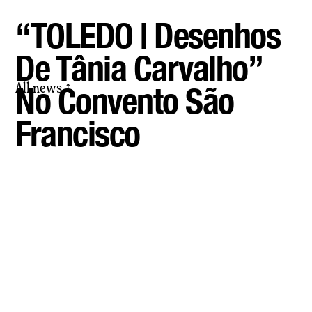
“TOLEDO | Desenhos
De Tânia Carvalho”
All news
No Convento São
⤴
Francisco