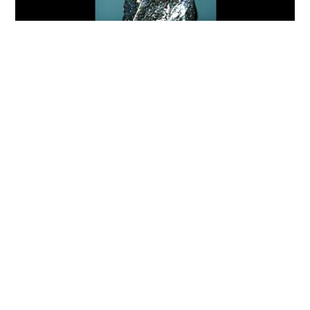
© Rui Palma
share
Structure Financed by