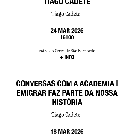
TIAGO CADETE
Tiago Cadete
24 MAR 2026
16H00
Teatro da Cerca de São Bernardo
+ INFO
O nosso site usa cookies
CONVERSAS COM A ACADEMIA |
EMIGRAR FAZ PARTE DA NOSSA
Utilizamos cookies e outras tecnologias de medição para
melhorar a sua experiência de navegação no nosso site, de
HISTÓRIA
forma a mostrar conteúdo personalizado, anúncios
direcionados, analisar o tráfego do site e entender de onde
vêm os visitantes.
Tiago Cadete
Concordo
Alterar as minhas preferências
18 MAR 2026